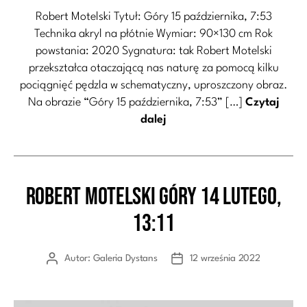
Robert Motelski Tytuł: Góry 15 października, 7:53
Technika akryl na płótnie Wymiar: 90×130 cm Rok
powstania: 2020 Sygnatura: tak Robert Motelski
przekształca otaczającą nas naturę za pomocą kilku
pociągnięć pędzla w schematyczny, uproszczony obraz.
Na obrazie “Góry 15 października, 7:53” […]
Czytaj
dalej
Robert Motelski Góry 14 lutego,
Kategorie
13:11
Autor:
Galeria Dystans
12 września 2022
Autor
Data
wpisu
wpisu