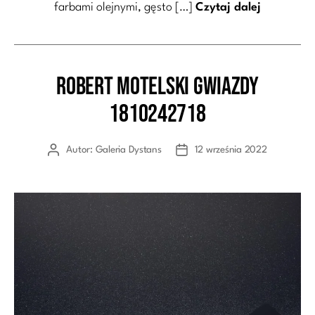
farbami olejnymi, gęsto […]
Czytaj dalej
Robert Motelski Gwiazdy
Kategorie
1810242718
Autor:
Galeria Dystans
12 września 2022
Autor
Data
wpisu
wpisu