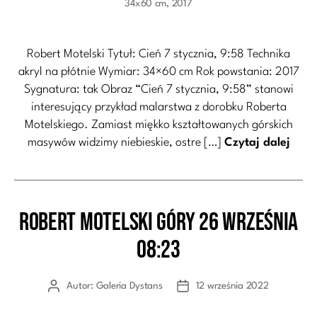
34x60 cm, 2017
Robert Motelski Tytuł: Cień 7 stycznia, 9:58 Technika
akryl na płótnie Wymiar: 34×60 cm Rok powstania: 2017
Sygnatura: tak Obraz “Cień 7 stycznia, 9:58” stanowi
interesujący przykład malarstwa z dorobku Roberta
Motelskiego. Zamiast miękko kształtowanych górskich
masywów widzimy niebieskie, ostre […]
Czytaj dalej
Robert Motelski Góry 26 września
Kategorie
08:23
Autor:
Galeria Dystans
12 września 2022
Autor
Data
wpisu
wpisu