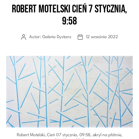
Robert Motelski Cień 7 stycznia,
Kategorie
9:58
Autor:
Galeria Dystans
12 września 2022
Autor
Data
wpisu
wpisu
Robert Motelski, Cień 07 stycznia, 09:58, akryl na płótnie,