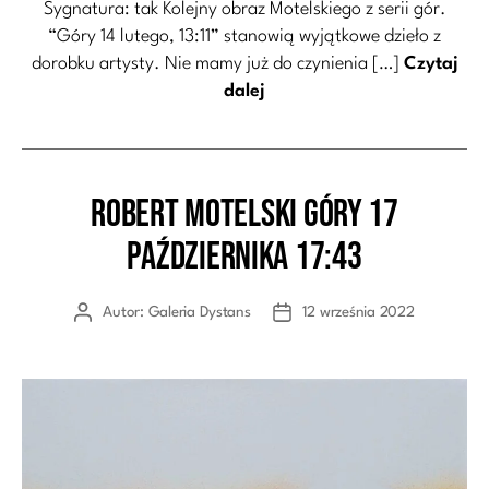
Sygnatura: tak Kolejny obraz Motelskiego z serii gór.
“Góry 14 lutego, 13:11” stanowią wyjątkowe dzieło z
dorobku artysty. Nie mamy już do czynienia […]
Czytaj
dalej
Robert Motelski Góry 17
Kategorie
października 17:43
Autor:
Galeria Dystans
12 września 2022
Autor
Data
wpisu
wpisu