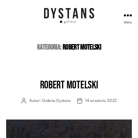
Menu
Galeria
Dystans
Kategoria:
Robert Motelski
Robert Motelski
Kategorie
Autor:
Galeria Dystans
14 września 2022
Autor
Data
wpisu
wpisu