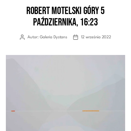
Robert Motelski Góry 5
Kategorie
października, 16:23
Autor:
Galeria Dystans
12 września 2022
Autor
Data
wpisu
wpisu