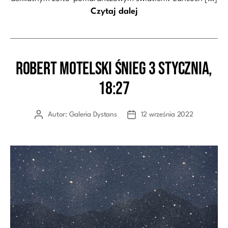
Czytaj dalej
Robert Motelski Śnieg 3 stycznia,
Kategorie
18:27
Autor:
Galeria Dystans
12 września 2022
Autor
Data
wpisu
wpisu