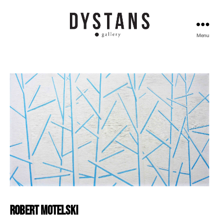
Menu
Galeria
Dystans
Robert
Motelski