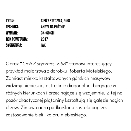
Tytuł
:
Cień 7 stycznia, 9:58
Technika
akryl na płótnie
Wymiar:
34×60 cm
Rok powstania:
2017
Sygnatura:
tak
Obraz “
Cień 7 stycznia, 9:58
” stanowi interesujący
przykład malarstwa z dorobku Roberta Motelskiego.
Zamiast miękko kształtowanych górskich masywów
widzimy niebieskie, ostre linie diagonalne, biegnące w
różnych kierunkach i przecinające się wzajemnie. Z tej na
pozór chaotycznej plątaniny kształtują się gałęzie nagich
drzew. Zimowa aura podkreślona została poprzez
zastosowanie bieli i koloru niebieskiego.