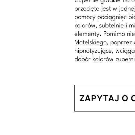
Zupełnie gładkie tło 
przecięte jest w jedne
pomocy pociągnięć bi
kolorów, subtelnie i 
elementy. Pomimo niez
Motelskiego, poprzez c
hipnotyzujące, wciąg
dobór kolorów zupełn
ZAPYTAJ O 