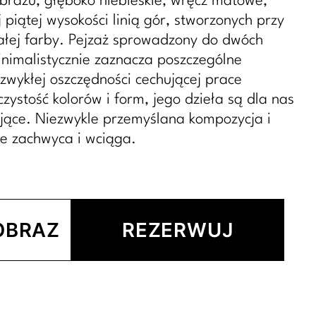
obrazu, głęboko niebieskie, wręcz matowe,
j piątej wysokości linią gór, stworzonych przy
ałej farby. Pejzaż sprowadzony do dwóch
minimalistycznie zaznacza poszczególne
wykłej oszczędności cechującej prace
zystość kolorów i form, jego dzieła są dla nas
ające. Niezwykle przemyślana kompozycja i
ie zachwyca i wciąga.
OBRAZ
REZERWUJ