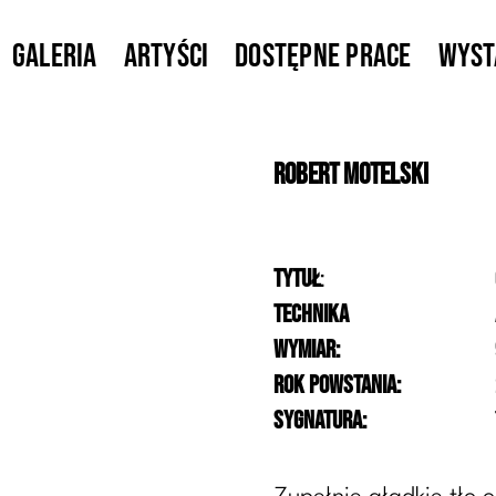
Galeria
Artyści
Dostępne prace
Wys
Robert
Motelski
Tytuł
:
Technika
Wymiar:
Rok powstania:
Sygnatura: