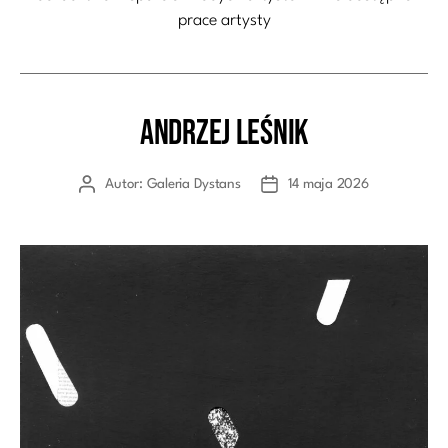
prace artysty
Andrzej Leśnik
Kategorie
Autor:
Galeria Dystans
14 maja 2026
Autor
Data
wpisu
wpisu