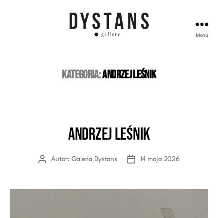
Menu
Galeria
Dystans
Kategoria:
Andrzej Leśnik
Andrzej Leśnik
Kategorie
Autor:
Galeria Dystans
14 maja 2026
Autor
Data
wpisu
wpisu