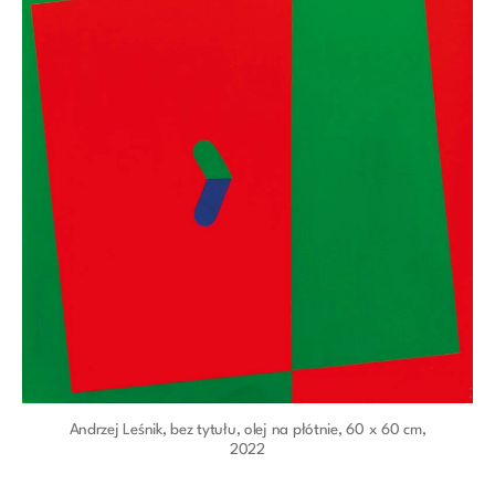
Andrzej Leśnik, bez tytułu, olej na płótnie, 60 x 60 cm,
2022