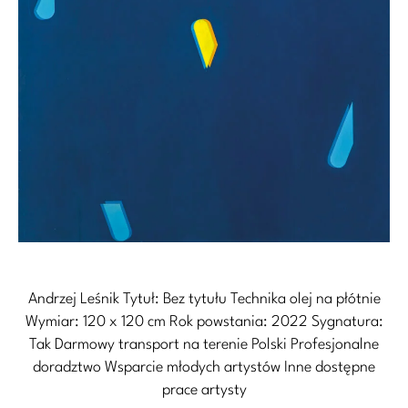
Andrzej Leśnik Tytuł: Bez tytułu Technika olej na płótnie
Wymiar: 120 x 120 cm Rok powstania: 2022 Sygnatura:
Tak Darmowy transport na terenie Polski Profesjonalne
doradztwo Wsparcie młodych artystów Inne dostępne
prace artysty