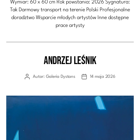
Wymiar: 60 x 60 cm Rok powstania: 2026 Sygnatura:
Tak Darmowy transport na terenie Polski Profesjonalne
doradztwo Wsparcie młodych artystów Inne dostępne
prace artysty
Andrzej Leśnik
Kategorie
Autor:
Galeria Dystans
14 maja 2026
Autor
Data
wpisu
wpisu