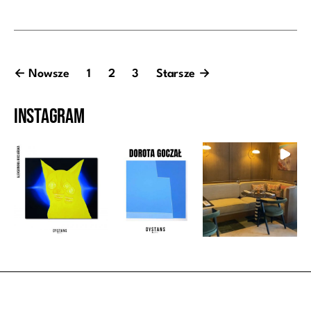
Stronicowanie
←
Nowsze
1
2
3
Starsze
→
wpisów
Instagram