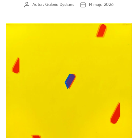
Autor:
Galeria Dystans
14 maja 2026
Autor
Data
wpisu
wpisu