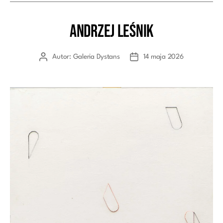
Andrzej Leśnik
Kategorie
Autor:
Galeria Dystans
14 maja 2026
Autor
Data
wpisu
wpisu