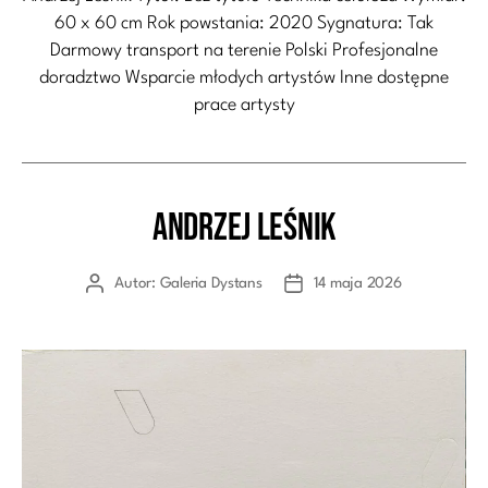
60 x 60 cm Rok powstania: 2020 Sygnatura: Tak
Darmowy transport na terenie Polski Profesjonalne
doradztwo Wsparcie młodych artystów Inne dostępne
prace artysty
Andrzej Leśnik
Kategorie
Autor:
Galeria Dystans
14 maja 2026
Autor
Data
wpisu
wpisu