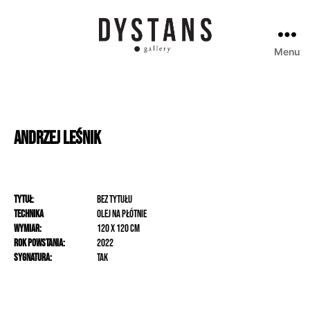
Menu
Galeria
Dystans
Andrzej
Leśnik
Tytuł
:
Bez tytułu
Technika
olej na płótnie
Wymiar:
120 x 120 cm
Rok powstania:
2022
Sygnatura:
Tak