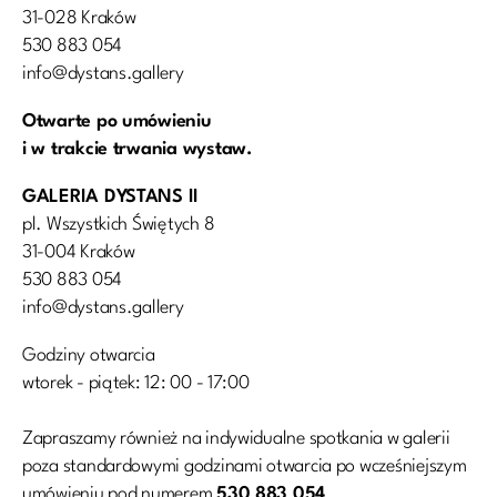
31-028 Kraków
530 883 054
info@dystans.gallery
Otwarte po umówieniu
i w trakcie trwania wystaw.
GALERIA DYSTANS II
pl. Wszystkich Świętych 8
31-004 Kraków
530 883 054
info@dystans.gallery
Godziny otwarcia
wtorek - piątek: 12: 00 - 17:00
Zapraszamy również na indywidualne spotkania w galerii
poza standardowymi godzinami otwarcia po wcześniejszym
umówieniu pod numerem
530 883 054
.