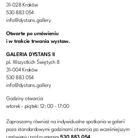
31-028 Kraków
530 883 054
info@dystans.gallery
Otwarte po umówieniu
i w trakcie trwania wystaw.
GALERIA DYSTANS II
pl. Wszystkich Świętych 8
31-004 Kraków
530 883 054
info@dystans.gallery
Godziny otwarcia
wtorek - piątek: 12: 00 - 17:00
Zapraszamy również na indywidualne spotkania w galerii
poza standardowymi godzinami otwarcia po wcześniejszym
umówieniu pod numerem
530 883 054
.