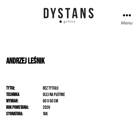
Menu
Galeria
Dystans
Andrzej
Leśnik
Tytuł
:
Bez tytułu
Technika
olej na płótnie
Wymiar:
60 x 60 cm
Rok powstania:
2026
Sygnatura:
Tak