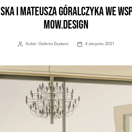
iska i Mateusza Góralczyka we wsp
Kategorie
mow.design
Autor:
Galeria Dystans
4 sierpnia 2021
Autor
Data
wpisu
wpisu