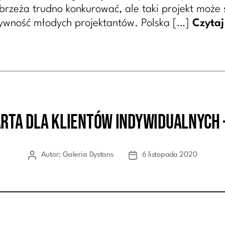
eża trudno konkurować, ale taki projekt może si
ywność młodych projektantów. Polska […]
Czytaj
RTA DLA KLIENTÓW INDYWIDUALNYCH
Kategorie
Autor:
Galeria Dystans
6 listopada 2020
Autor
Data
wpisu
wpisu