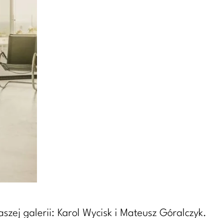
ej galerii: Karol Wycisk i Mateusz Góralczyk.