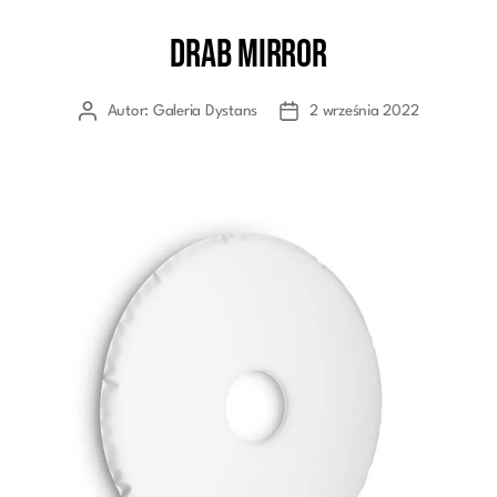
DRAB Mirror
Kategorie
Autor:
Galeria Dystans
2 września 2022
Autor
Data
wpisu
wpisu