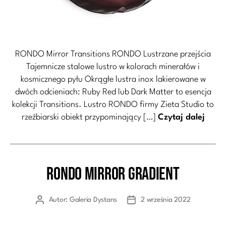
RONDO Mirror Transitions RONDO Lustrzane przejścia
Tajemnicze stalowe lustro w kolorach minerałów i
kosmicznego pyłu Okrągłe lustra inox lakierowane w
dwóch odcieniach: Ruby Red lub Dark Matter to esencja
kolekcji Transitions. Lustro RONDO firmy Zieta Studio to
rzeźbiarski obiekt przypominający […]
Czytaj dalej
RONDO Mirror Gradient
Kategorie
Autor:
Galeria Dystans
2 września 2022
Autor
Data
wpisu
wpisu