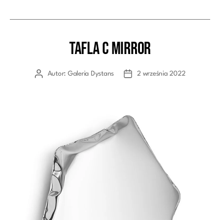
TAFLA C Mirror
Kategorie
Autor:
Galeria Dystans
2 września 2022
Autor
Data
wpisu
wpisu