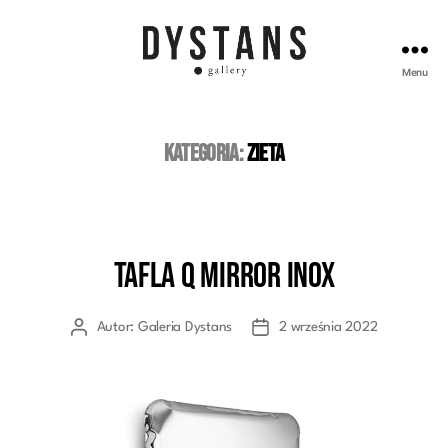
Menu
Galeria
Dystans
Kategoria:
Zieta
TAFLA Q Mirror Inox
Kategorie
Autor:
Galeria Dystans
2 września 2022
Autor
Data
wpisu
wpisu