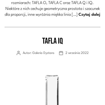
rozmiarach: TAFLA O, TAFLA C oraz TAFLA Q i IQ.
Niektóre z nich cechuje geometryczna prostota i szacunek
dla proporcji, inne wyróżnia miękka linia […]
Czytaj dalej
Tafla IQ
Kategorie
Autor:
Galeria Dystans
2 września 2022
Autor
Data
wpisu
wpisu