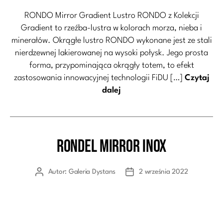
RONDO Mirror Gradient Lustro RONDO z Kolekcji
Gradient to rzeźba-lustra w kolorach morza, nieba i
minerałów. Okrągłe lustro RONDO wykonane jest ze stali
nierdzewnej lakierowanej na wysoki połysk. Jego prosta
forma, przypominająca okrągły totem, to efekt
zastosowania innowacyjnej technologii FiDU […]
Czytaj
dalej
RONDEL Mirror Inox
Kategorie
Autor:
Galeria Dystans
2 września 2022
Autor
Data
wpisu
wpisu