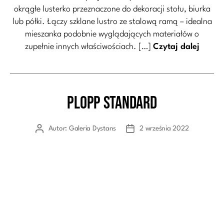
okrągłe lusterko przeznaczone do dekoracji stołu, biurka
lub półki. Łączy szklane lustro ze stalową ramą – idealna
mieszanka podobnie wyglądających materiałów o
zupełnie innych właściwościach. […]
Czytaj dalej
Plopp standard
Kategorie
Autor:
Galeria Dystans
2 września 2022
Autor
Data
wpisu
wpisu