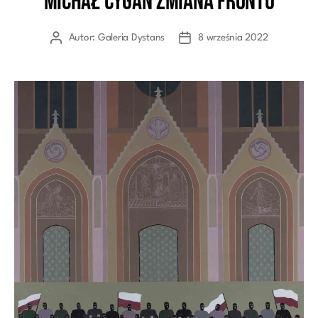
Michał Cygan Zmiana frontu
Autor:
Galeria Dystans
8 września 2022
Autor
Data
wpisu
wpisu