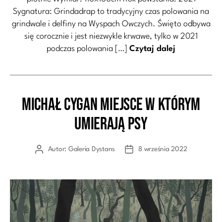
Sygnatura: Grindadrap to tradycyjny czas polowania na
grindwale i delfiny na Wyspach Owczych. Święto odbywa
się corocznie i jest niezwykle krwawe, tylko w 2021
podczas polowania […]
Czytaj dalej
Michał Cygan Miejsce w którym
Kategorie
umierają psy
Autor:
Galeria Dystans
8 września 2022
Autor
Data
wpisu
wpisu