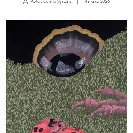
Autor:
Galeria Dystans
4 marca 2026
Autor
Data
wpisu
wpisu