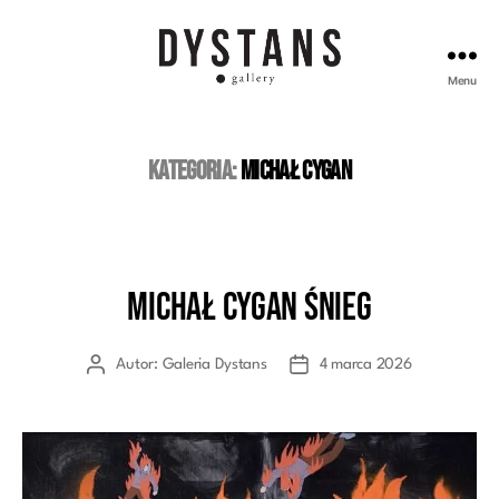
Menu
Galeria
Dystans
Kategoria:
Michał Cygan
Michał Cygan Śnieg
Kategorie
Autor:
Galeria Dystans
4 marca 2026
Autor
Data
wpisu
wpisu