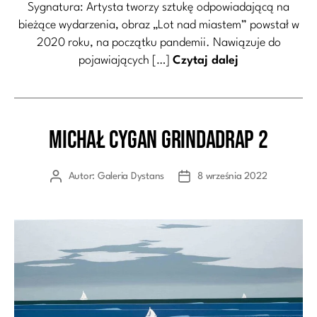
Sygnatura: Artysta tworzy sztukę odpowiadającą na
bieżące wydarzenia, obraz „Lot nad miastem” powstał w
2020 roku, na początku pandemii. Nawiązuje do
pojawiających […]
Czytaj dalej
Michał Cygan Grindadrap 2
Kategorie
Autor:
Galeria Dystans
8 września 2022
Autor
Data
wpisu
wpisu