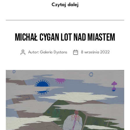
Czytaj dalej
Michał Cygan Lot nad miastem
Kategorie
Autor:
Galeria Dystans
8 września 2022
Autor
Data
wpisu
wpisu