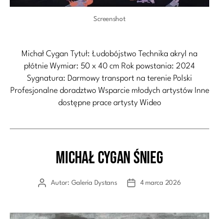
Screenshot
Michał Cygan Tytuł: Łudobójstwo Technika akryl na
płótnie Wymiar: 50 x 40 cm Rok powstania: 2024
Sygnatura: Darmowy transport na terenie Polski
Profesjonalne doradztwo Wsparcie młodych artystów Inne
dostępne prace artysty Wideo
Michał Cygan Śnieg
Kategorie
Autor:
Galeria Dystans
4 marca 2026
Autor
Data
wpisu
wpisu