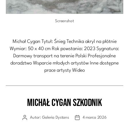
Screenshot
Michał Cygan Tytuł: Śnieg Technika akryl na płótnie
Wymiar: 50 x 40 cm Rok powstania: 2023 Sygnatura:
Darmowy transport na terenie Polski Profesjonalne
doradztwo Wsparcie młodych artystów Inne dostępne
prace artysty Wideo
Michał Cygan Szkodnik
Kategorie
Autor:
Galeria Dystans
4 marca 2026
Autor
Data
wpisu
wpisu