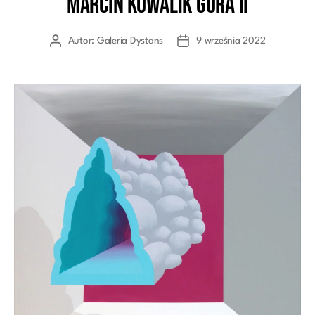
Marcin Kowalik Góra II
Autor:
Galeria Dystans
9 września 2022
Autor
Data
wpisu
wpisu