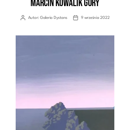
Marcin Kowalik Góry
Kategorie
Autor:
Galeria Dystans
9 września 2022
Autor
Data
wpisu
wpisu