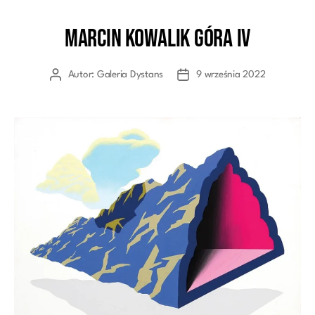
Marcin Kowalik Góra IV
Kategorie
Autor:
Galeria Dystans
9 września 2022
Autor
Data
wpisu
wpisu