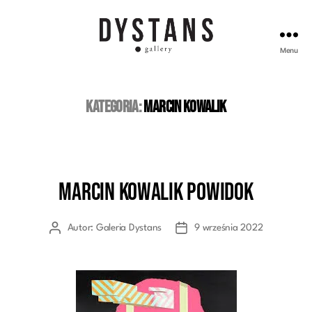
Menu
Galeria
Dystans
Kategoria:
Marcin Kowalik
Marcin Kowalik Powidok
Kategorie
Autor:
Galeria Dystans
9 września 2022
Autor
Data
wpisu
wpisu