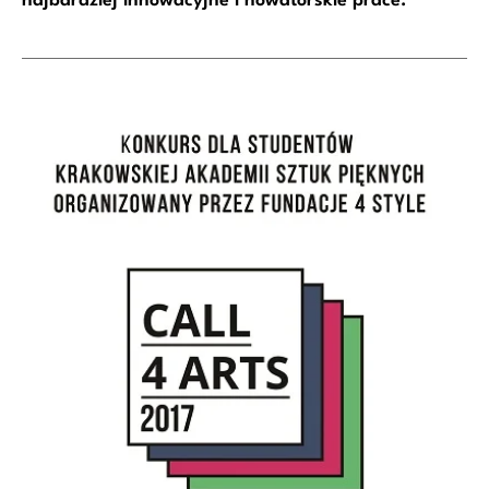
najbardziej innowacyjne i nowatorskie prace.