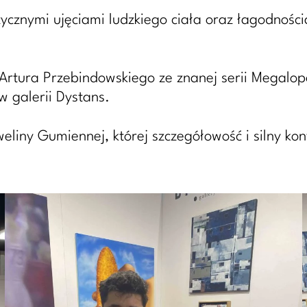
tycznymi ujęciami ludzkiego ciała oraz łagodnością
tura Przebindowskiego ze znanej serii Megalopol
w galerii Dystans.
iny Gumiennej, której szczegółowość i silny kont