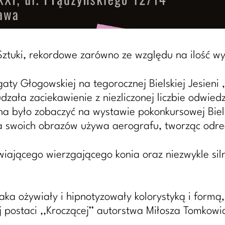
ztuki, rekordowe zarówno ze względu na ilość wy
aty Głogowskiej na tegorocznej Bielskiej Jesieni
udzała zaciekawienie z niezliczonej liczbie odwie
 było zobaczyć na wystawie pokonkursowej Bielski
a swoich obrazów używa aerografu, tworząc odreal
ającego wierzgającego konia oraz niezwykle sil
aka ożywiały i hipnotyzowały kolorystyką i formą
 postaci ,,Kroczącej’’ autorstwa Miłosza Tomkowi