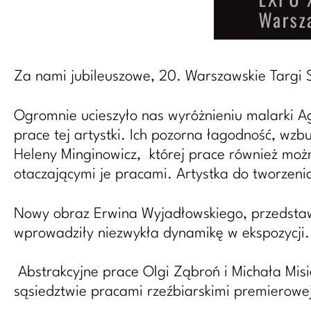
Za nami jubileuszowe, 20. Warszawskie Targi S
Ogromnie ucieszyło nas wyróżnieniu malarki Ag
prace tej artystki. Ich pozorna łagodność, wzb
Heleny Minginowicz, której prace również można
otaczającymi je pracami. Artystka do tworzeni
Nowy obraz Erwina Wyjadłowskiego, przedstawi
wprowadziły niezwykła dynamikę w ekspozycji.
Abstrakcyjne prace Olgi Ząbroń i Michała Misi
sąsiedztwie pracami rzeźbiarskimi premierowej