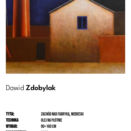
Dawid
Zdobylak
Tytuł
:
Zachód nad fabryką, niebieski
Technika
olej na płótnie
Wymiar:
90×100 cm