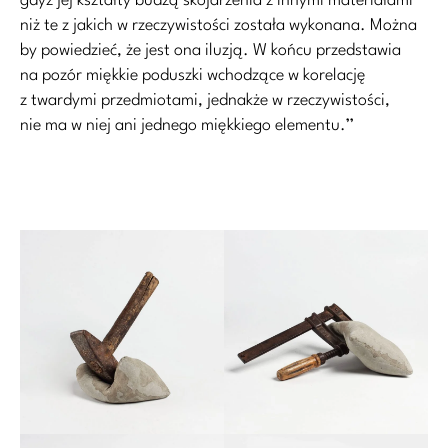
gdyż jej kształty budzą skojarzenia z innymi materiałami
niż te z jakich w rzeczywistości została wykonana. Można
by powiedzieć, że jest ona iluzją. W końcu przedstawia
na pozór miękkie poduszki wchodzące w korelację
z twardymi przedmiotami, jednakże w rzeczywistości,
nie ma w niej ani jednego miękkiego elementu.’’