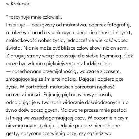
w Krakowie.
”Fascynuje mnie człowiek.
Inspiruje — począwszy od malarstwa, poprzez fotografię,
a także w pracach rysunkowych. Jego cielesność, instynkt,
małostkowość wobec życia, jednocześnie wielkość wobec
świata. Nic nie może być bliższe człowiekowi niż on sam.
Z drugiej strony wciąż pozostaje dla siebie tajemnicą. Cóż
może być w końcu piękniejszego niż ludzkie ciało
— nacechowane przemijalnością, walczące z czasem,
zmagające się ze śmiertelnością. Dające i odbierające
życie. W portretach malarskich porzucam nijakość
na rzecz inności. Pojmuję piękno w nowy sposób,
odnajdując je w twarzach widocznie doświadczonych lub
żywo doświadczających. Malowane przeze mnie postaci
istnieją we wszechogarniającej ciszy. W pozornie niczym
niezmąconym spokoju. Jedynie poprzez nienachlane
gesty, nasycone czerwienią oczy, czy sąsiedztwo