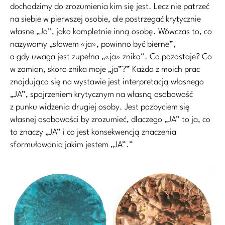
dochodzimy do zrozumienia kim się jest. Lecz nie patrzeć
na siebie w pierwszej osobie, ale postrzegać krytycznie
własne „Ja”, jako kompletnie inną osobę. Wówczas to, co
nazywamy „słowem «ja», powinno być bierne”,
a gdy uwaga jest zupełna „«ja» znika”. Co pozostaje? Co
w zamian, skoro znika moje „ja”?” Każda z moich prac
znajdująca się na wystawie jest interpretacją własnego
„JA”, spojrzeniem krytycznym na własną osobowość
z punku widzenia drugiej osoby. Jest pozbyciem się
własnej osobowości by zrozumieć, dlaczego „JA” to ja, co
to znaczy „JA” i co jest konsekwencją znaczenia
sformułowania jakim jestem „JA”.”