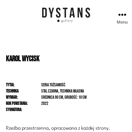
Menu
Galeria
Dystans
Karol
Wycisk
Tytuł
:
seria Tożsamość
Technika
stal czarna, technika własna
Wymiar:
Srednica 90 cm, grubość: 10 cm
Rok powstania:
2022
Sygnatura:
Rzeźba przestrzenna, opracowana z każdej strony.