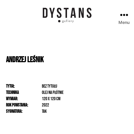
Menu
Galeria
Dystans
Andrzej
Leśnik
Tytuł
:
Bez tytułu
Technika
olej na płótnie
Wymiar:
120 x 120 cm
Rok powstania:
2022
Sygnatura:
Tak