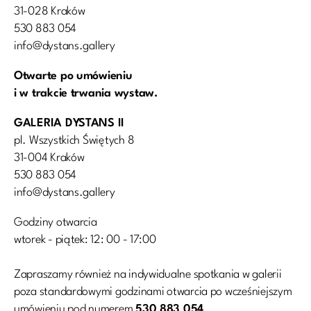
31-028 Kraków
530 883 054
info@dystans.gallery
Otwarte po umówieniu
i w trakcie trwania wystaw.
GALERIA DYSTANS II
pl. Wszystkich Świętych 8
31-004 Kraków
530 883 054
info@dystans.gallery
Godziny otwarcia
wtorek - piątek: 12: 00 - 17:00
Zapraszamy również na indywidualne spotkania w galerii
poza standardowymi godzinami otwarcia po wcześniejszym
umówieniu pod numerem
530 883 054
.