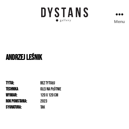
Menu
Galeria
Dystans
Andrzej
Leśnik
Tytuł
:
Bez tytułu
Technika
olej na płótnie
Wymiar:
120 x 120 cm
Rok powstania:
2023
Sygnatura:
Tak