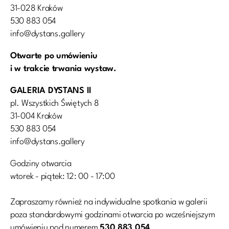
31-028 Kraków
530 883 054
info@dystans.gallery
Otwarte po umówieniu
i w trakcie trwania wystaw.
GALERIA DYSTANS II
pl. Wszystkich Świętych 8
31-004 Kraków
530 883 054
info@dystans.gallery
Godziny otwarcia
wtorek - piątek: 12: 00 - 17:00
Zapraszamy również na indywidualne spotkania w galerii
poza standardowymi godzinami otwarcia po wcześniejszym
umówieniu pod numerem
530 883 054
.