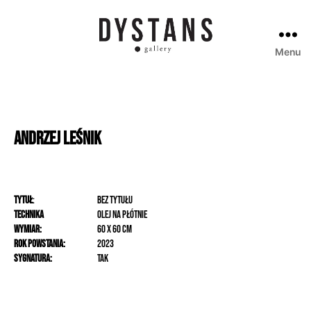
Menu
Galeria
Dystans
Andrzej
Leśnik
Tytuł
:
Bez tytułu
Technika
olej na płótnie
Wymiar:
60 x 60 cm
Rok powstania:
2023
Sygnatura:
Tak