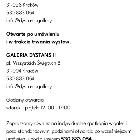
31-028 Kraków
530 883 054
info@dystans.gallery
Otwarte po umówieniu
i w trakcie trwania wystaw.
GALERIA DYSTANS II
pl. Wszystkich Świętych 8
31-004 Kraków
530 883 054
info@dystans.gallery
Godziny otwarcia
wtorek - piątek: 12: 00 - 17:00
Zapraszamy również na indywidualne spotkania w galerii
poza standardowymi godzinami otwarcia po wcześniejszym
umówieniu pod numerem
530 883 054
.