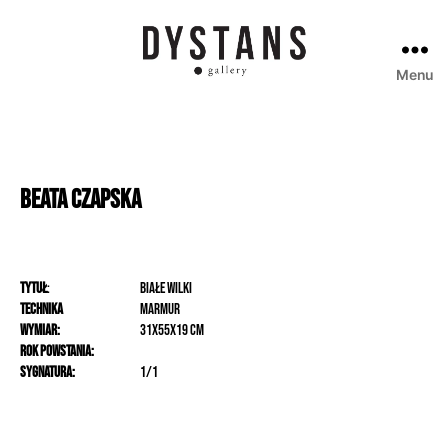
Menu
Galeria
Dystans
Beata
Czapska
Tytuł
:
Białe Wilki
Technika
Marmur
Wymiar:
31x55x19 cm
Rok powstania:
Sygnatura:
1/1