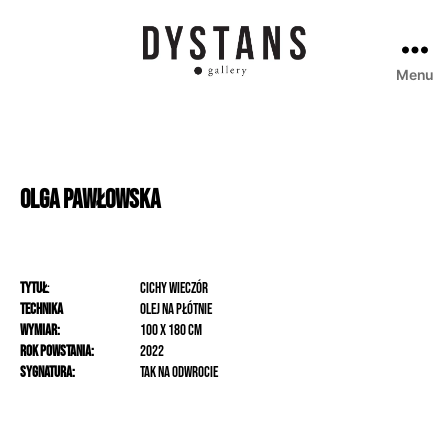
Menu
Galeria
Dystans
Olga
Pawłowska
Tytuł
:
Cichy wieczór
Technika
olej na płótnie
Wymiar:
100 x 180 cm
Rok powstania:
2022
Sygnatura:
tak na odwrocie