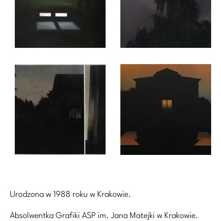
Urodzona w 1988 roku w Krakowie.
Absolwentka Grafiki ASP im. Jana Matejki w Krakowie.