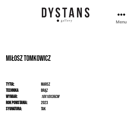
Menu
Galeria
Dystans
Miłosz Tomkowicz
Tytuł
:
Marsz
Technika
Brąz
Wymiar:
18x10x36cm
Rok powstania:
2023
Sygnatura:
tak