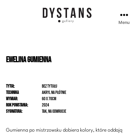
Menu
Galeria
Dystans
Ewelina
Gumienna
Tytuł
:
Bez tytułu
Technika
akryl na płótnie
Wymiar:
60 x 70cm
Rok powstania:
2024
Sygnatura:
tak, na odwrocie
Gumienna po mistrzowsku dobiera kolory, które oddają