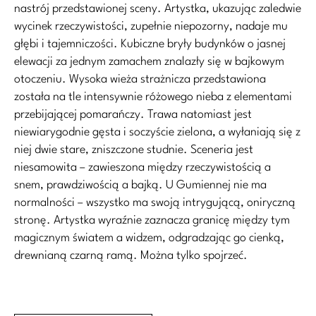
nastrój przedstawionej sceny. Artystka, ukazując zaledwie
wycinek rzeczywistości, zupełnie niepozorny, nadaje mu
głębi i tajemniczości. Kubiczne bryły budynków o jasnej
elewacji za jednym zamachem znalazły się w bajkowym
otoczeniu. Wysoka wieża strażnicza przedstawiona
została na tle intensywnie różowego nieba z elementami
przebijającej pomarańczy. Trawa natomiast jest
niewiarygodnie gęsta i soczyście zielona, a wyłaniają się z
niej dwie stare, zniszczone studnie. Sceneria jest
niesamowita – zawieszona między rzeczywistością a
snem, prawdziwością a bajką. U Gumiennej nie ma
normalności – wszystko ma swoją intrygującą, oniryczną
stronę. Artystka wyraźnie zaznacza granicę między tym
magicznym światem a widzem, odgradzając go cienką,
drewnianą czarną ramą. Można tylko spojrzeć.