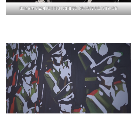
Erwin Wyjadłowski, bez tytułu ( Szerierze) ,140×120 cm, olej, płótno 2019