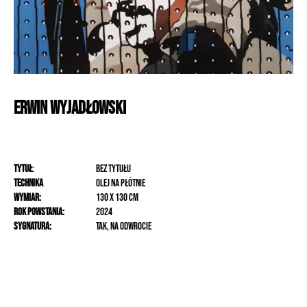
Erwin
Wyjadłowski
Tytuł
:
bez tytułu
Technika
olej na płótnie
Wymiar:
130 x 130 cm
Rok powstania:
2024
Sygnatura:
tak, na odwrocie