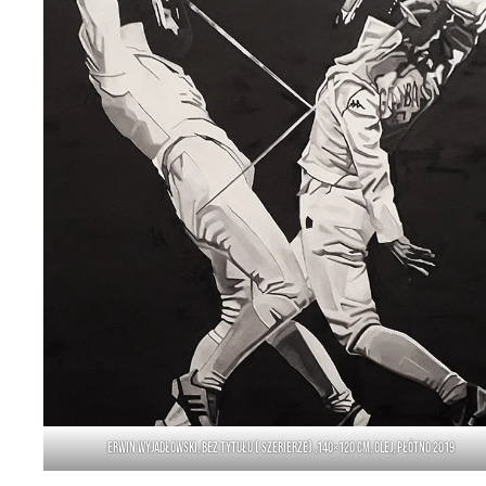
Erwin Wyjadłowski, bez tytułu ( Szerierze) ,140×120 cm, olej, płótno 2019