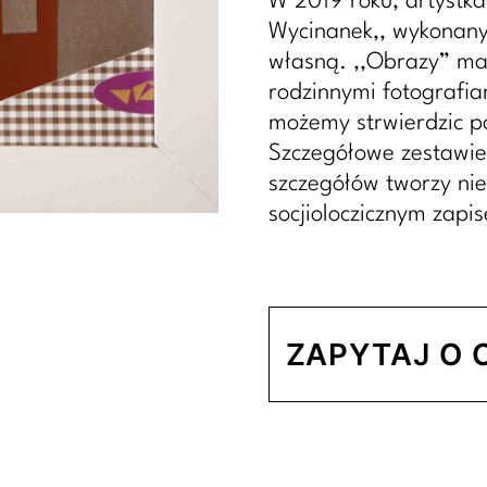
W 2019 roku, artystka
Wycinanek,, wykonanyc
własną. ,,Obrazy” maj
rodzinnymi fotografiam
możemy strwierdzic po
Szczegółowe zestawien
szczegółów tworzy nie
socjioloczicznym zapi
ZAPYTAJ O 