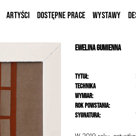
Artyści
Dostępne prace
Wystawy
De
Ewelina
Gumienna
Tytuł
:
Technika
Wymiar:
Rok powstania:
Sygnatura: