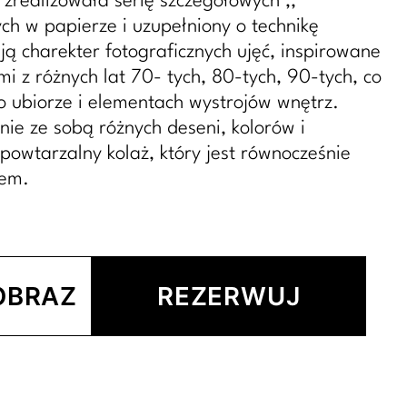
 zrealizowała serię szczegółowych ,,
h w papierze i uzupełniony o technikę
ą charekter fotograficznych ujęć, inspirowane
i z różnych lat 70- tych, 80-tych, 90-tych, co
 ubiorze i elementach wystrojów wnętrz.
ie ze sobą różnych deseni, kolorów i
powtarzalny kolaż, który jest równocześnie
sem.
OBRAZ
REZERWUJ