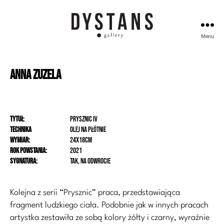
Menu
Galeria
Dystans
Anna
Zuzela
Tytuł
:
Prysznic IV
Technika
olej na płótnie
Wymiar:
24x18cm
Rok powstania:
2021
Sygnatura:
tak, na odwrocie
Kolejna z serii “Prysznic” praca, przedstawiająca
fragment ludzkiego ciała. Podobnie jak w innych pracach
artystka zestawiła ze sobą kolory żółty i czarny, wyraźnie