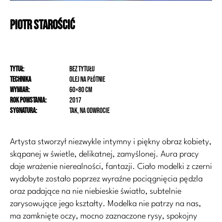
Piotr
Starościć
Tytuł
:
bez tytułu
Technika
olej na płótnie
Wymiar:
60×80 cm
Rok powstania:
2017
Sygnatura:
tak, na odwrocie
Artysta stworzył niezwykle intymny i piękny obraz kobiety,
skąpanej w świetle, delikatnej, zamyślonej. Aura pracy
daje wrażenie nierealności, fantazji. Ciało modelki z czerni
wydobyte zostało poprzez wyraźne pociągnięcia pędzla
oraz padające na nie niebieskie światło, subtelnie
zarysowujące jego kształty. Modelka nie patrzy na nas,
ma zamknięte oczy, mocno zaznaczone rysy, spokojny