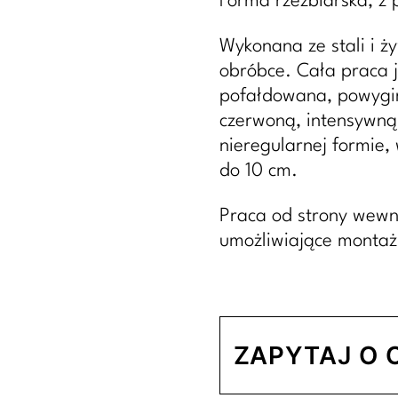
Forma rzeźbiarska, z 
Wykonana ze stali i ż
obróbce. Cała praca j
pofałdowana, powygin
czerwoną, intensywną
nieregularnej formie, 
do 10 cm.
Praca od strony wewn
umożliwiające montaż 
ZAPYTAJ O 