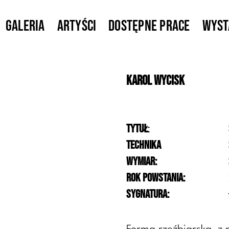
Galeria
Artyści
Dostępne prace
Wys
Karol
Wycisk
Tytuł
:
Technika
Wymiar:
Rok powstania:
Sygnatura: