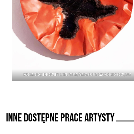
Karol Wycisk, seria Sumienie, stal czarna, żywica epoksydowa, średnicz 90 cm, 2021
Inne dostępne prace artysty