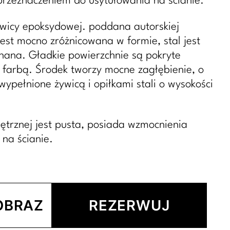
przeznaczeniem do usytułowania na ścianie.
ywicy epoksydowej. poddana autorskiej
est mocno zróżnicowana w formie, stal jest
ana. Gładkie powierzchnie są pokryte
 farbą. Środek tworzy mocne zagłębienie, o
wypełnione żywicą i opiłkami stali o wysokości
ętrznej jest pusta, posiada wzmocnienia
na ścianie.
OBRAZ
REZERWUJ