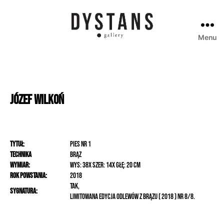
Menu
Galeria
Dystans
Józef
Wilkoń
Tytuł
:
Pies nr 1
Technika
brąz
Wymiar:
wys: 38x szer: 14x głę: 20 cm
Rok powstania:
2018
tak,
Sygnatura:
Limitowana edycja odlewów z brązu ( 2018 ) nr 8/8.