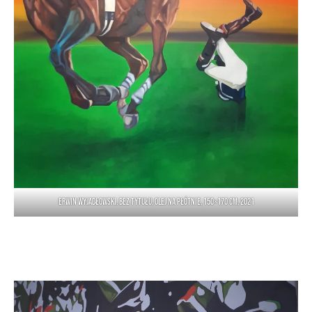
Erwin Wyjadłowski, bez tytułu, olej na płótnie, 150×170 cm, 2021