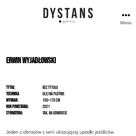
Menu
Galeria
Dystans
Erwin
Wyjadłowski
Tytuł
:
bez tytułu
Technika
olej na płótnie
Wymiar:
150×170 cm
Rok powstania:
2021
Sygnatura:
tak, na odwrocie
Jeden z obrazów z serii ukazującej upadki jeźdźców