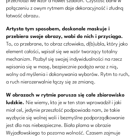
przechodzi we wzór a nawet szablon. Czystość barw w
połączeniu z owym rytmem daje dekoracyjność i złudną
łatwość obrazu.
Artysta tym sposobem, doskonale maskuje i
przebiera swoje obrazy, wabi do nich i przyciąga.
To, co przebrane, to obraz człowieka, d(b)ubla, który jako
element całości, wpisał się we wzór tworzący totalny
mechanizm. Pozbył się swojej indywidualności na rzecz
wpisania się w masę, bezpiecznie podąża wraz z nią,
wolny od myślenia i dokonywania wyborów. Rytm to ruch,
a ruch nierozerwalnie łączy się ze zmianą.
W obrazach w rytmie porusza się całe zbiorowisko
ludzkie.
Nie wiemy, kto je w ten stan wprowadził i jaki
miał cel, jedynie przeszłość podpowiada nam, że takie
wyzbycie się wolnej woli i bezmyślne podporządkowanie
jest dla nas niebezpieczne. Biała plama w obrazie
Wyjadłowskiego to pozorna wolność. Czasem zajmuje