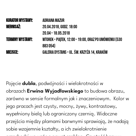
Kurator wystawy:
Adriana Mazur
Wernisaż:
20.04.2018, godz. 18:00
20.04 – 18.05.2018
Terminy wystawy:
wtorek – piątek, 12:00 – 19:00, oraz po umówieniu (530
883 054)
Miejsce:
Galeria Dystans – ul. Św. Krzyża 14, Kraków
Pojęcie
dubla
, podwójności i wielokrotności w
obrazach
Erwina Wyjadłowskiego
to budowa obrazu,
zarówno w sensie formalnym jak i znaczeniowym. Kolor w
jego pracach jest czysty, mocny, żywy, kontrastowy,
wypełniony bielą lub ograniczony czernią. Widoczne
przejścia między plamami barwnymi sprawiają, że nadają
sobie wzajemnie kształty, a ich zwielokrotnienie